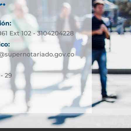
.
ión:
861 Ext 102 - 3104204228
ico:
supernotariado.gov.co
 - 29