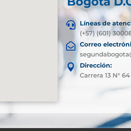
Bogotá D.C
Líneas de atenc

(+57) (601) 3000
Correo electrón

segundabogota@
Dirección:

Carrera 13 N° 64