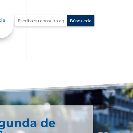
cia
egunda de