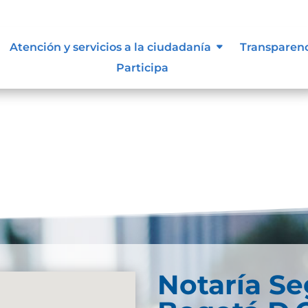
 siguen para tomar decisiones en
Atención y servicios a la ciudadanía
Transparen
Participa
Notaría S