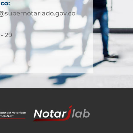
ico:
supernotariado.gov.co
 - 29