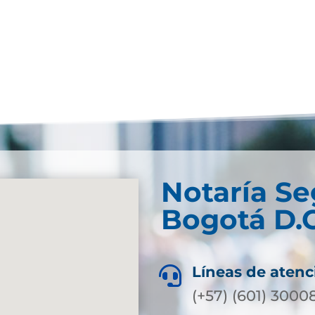
Notaría S
Bogotá D.C
Líneas de atenc

(+57) (601) 3000