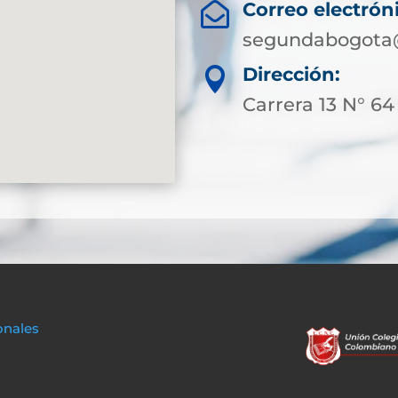
Correo electrón

segundabogota@
Dirección:

Carrera 13 N° 64
onales