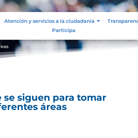
Atención y servicios a la ciudadanía
Transparen
Participa
entos que se siguen para tomar decisiones en las diferentes
reas
 se siguen para tomar
ferentes áreas