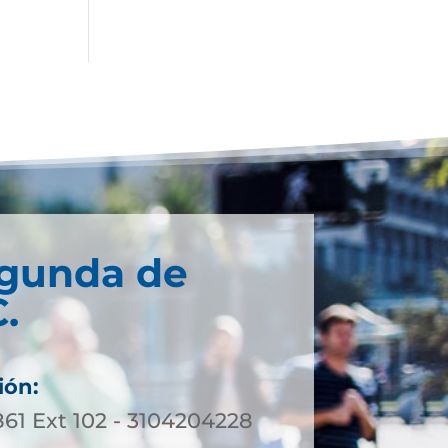
egunda de
.
ión:
861 Ext 102 - 3104204228