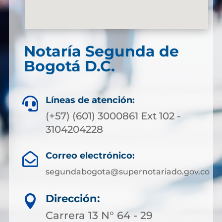
Notaría Segunda de
Bogotá D.C.
Líneas de atención:

(+57) (601) 3000861 Ext 102 -
3104204228
Correo electrónico:

segundabogota@supernotariado.gov.co
Dirección:

Carrera 13 N° 64 - 29