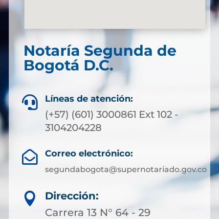
Notaría Segunda de
Bogotá D.C.
Líneas de atención:

(+57) (601) 3000861 Ext 102 -
3104204228
Correo electrónico:

segundabogota@supernotariado.gov.co
Dirección:

Carrera 13 N° 64 - 29