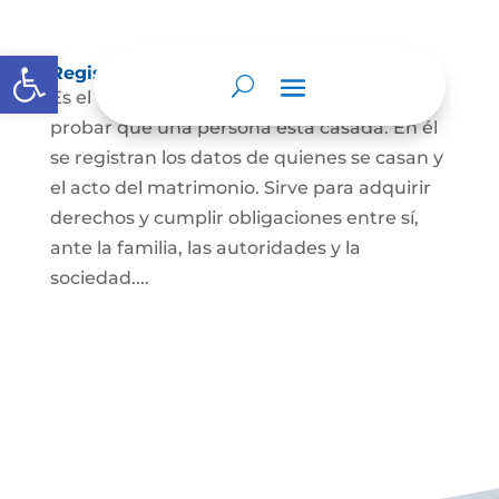
Abrir barra de herramientas
Registro Civil de Matrimonio
Es el documento público necesario para
probar que una persona está casada. En él
se registran los datos de quienes se casan y
el acto del matrimonio. Sirve para adquirir
derechos y cumplir obligaciones entre sí,
ante la familia, las autoridades y la
sociedad....