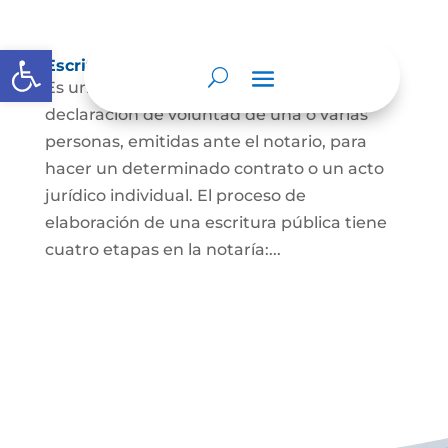
Abrir barra de herramientas
Escritura Pública
Es un documento que contiene la
declaración de voluntad de una o varias
personas, emitidas ante el notario, para
hacer un determinado contrato o un acto
jurídico individual. El proceso de
elaboración de una escritura pública tiene
cuatro etapas en la notaría:...