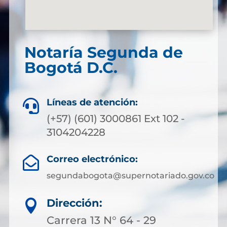
Notaría Segunda de
Bogotá D.C.
Líneas de atención:

(+57) (601) 3000861 Ext 102 -
3104204228
Correo electrónico:

segundabogota@supernotariado.gov.co
Dirección:

Carrera 13 N° 64 - 29