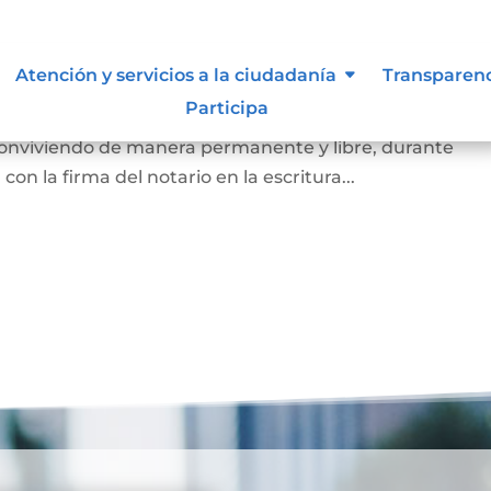
arital de Hecho
Atención y servicios a la ciudadanía
Transparen
Participa
 de la existencia de la unión entre dos personas que, si
 conviviendo de manera permanente y libre, durante
on la firma del notario en la escritura...