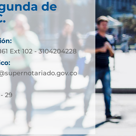
egunda de
.
ión:
861 Ext 102 - 3104204228
ico:
supernotariado.gov.co
 - 29