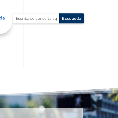
cia
n