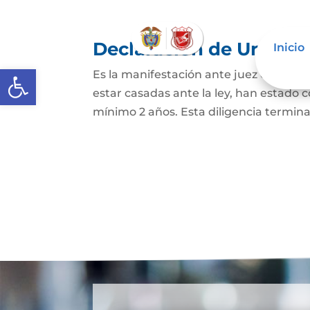
Declaración de Unión M
Inicio
Abrir barra de herramientas
Es la manifestación ante juez o notario
estar casadas ante la ley, han estado
mínimo 2 años. Esta diligencia termina c