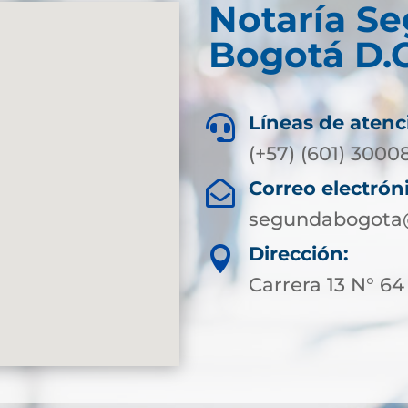
Notaría S
Bogotá D.C
Líneas de atenc

(+57) (601) 3000
Correo electrón

segundabogota@
Dirección:

Carrera 13 N° 64