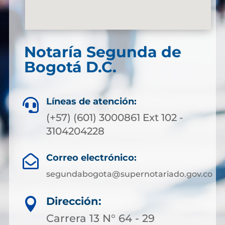
Notaría Segunda de
Bogotá D.C.
Líneas de atención:

(+57) (601) 3000861 Ext 102 -
3104204228
Correo electrónico:

segundabogota@supernotariado.gov.co
Dirección:

Carrera 13 N° 64 - 29