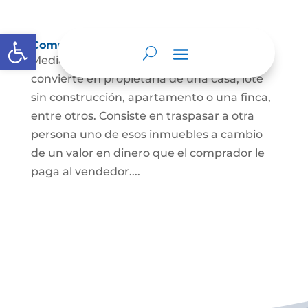
Abrir barra de herramientas
Compraventa de inmuebles
Mediante este contrato, una persona se
convierte en propietaria de una casa, lote
sin construcción, apartamento o una finca,
entre otros. Consiste en traspasar a otra
persona uno de esos inmuebles a cambio
de un valor en dinero que el comprador le
paga al vendedor....