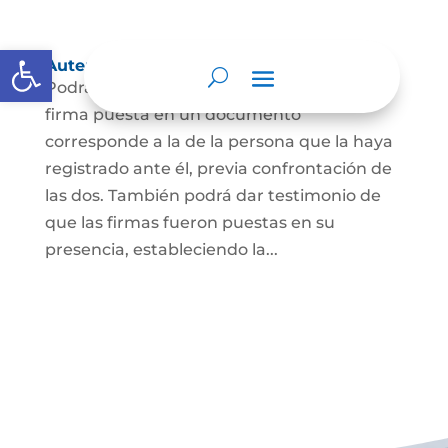
Abrir barra de herramientas
Autenticación de Firma
Podrá dar testimonio escrito de que la
firma puesta en un documento
corresponde a la de la persona que la haya
registrado ante él, previa confrontación de
las dos. También podrá dar testimonio de
que las firmas fueron puestas en su
presencia, estableciendo la...