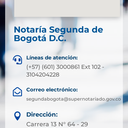
Notaría Segunda de
Bogotá D.C.
Líneas de atención:

(+57) (601) 3000861 Ext 102 -
3104204228
Correo electrónico:

segundabogota@supernotariado.gov.co
Dirección:

Carrera 13 N° 64 - 29