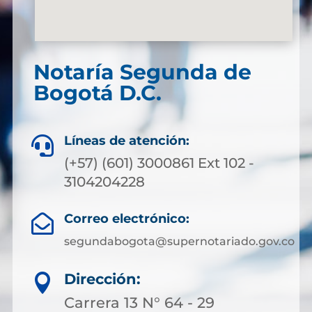
Notaría Segunda de
Bogotá D.C.
Líneas de atención:

(+57) (601) 3000861 Ext 102 -
3104204228
Correo electrónico:

segundabogota@supernotariado.gov.co
Dirección:

Carrera 13 N° 64 - 29