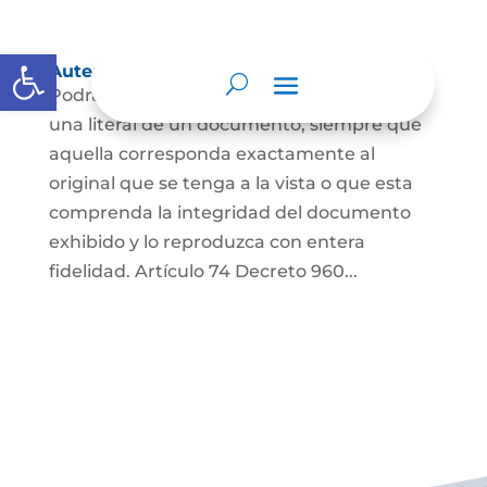
Abrir barra de herramientas
Autenticación de Copias
Podrá autenticarse una copia mecánica o
una literal de un documento, siempre que
aquella corresponda exactamente al
original que se tenga a la vista o que esta
comprenda la integridad del documento
exhibido y lo reproduzca con entera
fidelidad. Artículo 74 Decreto 960...