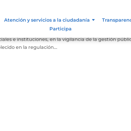
Atención y servicios a la ciudadanía
Transparen
Participa
ber de los ciudadanos a participar, de manera individual 
ales e instituciones, en la vigilancia de la gestión públi
ecido en la regulación...