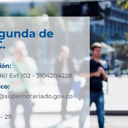
egunda de
.
ión:
861 Ext 102 - 3104204228
ico:
supernotariado.gov.co
 - 29