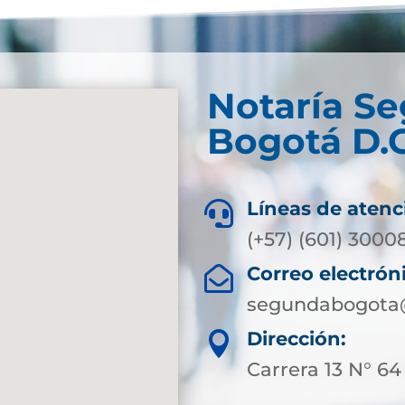
Notaría S
Bogotá D.C
Líneas de atenc

(+57) (601) 3000
Correo electrón

segundabogota@
Dirección:

Carrera 13 N° 64