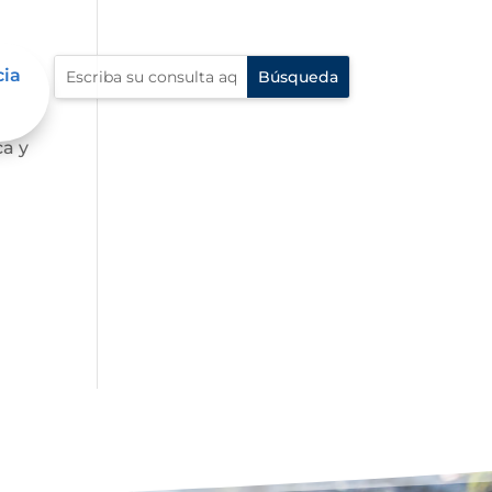
cia
o a
ca y