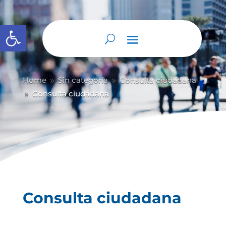
Abrir barra de herramientas
Home
Sin categoría
Consulta ciudadana
9
9
Consulta ciudadana
9
Consulta ciudadana