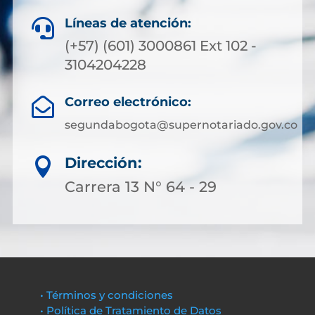
Líneas de atención:

(+57) (601) 3000861 Ext 102 -
3104204228
Correo electrónico:

segundabogota@supernotariado.gov.co
Dirección:

Carrera 13 N° 64 - 29
• Términos y condiciones
• Política de Tratamiento de Datos