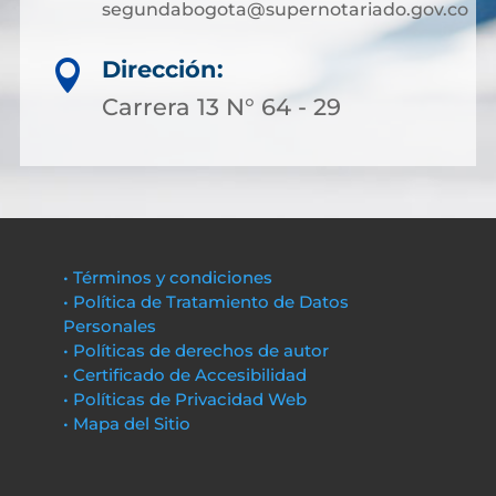
segundabogota@supernotariado.gov.co
Dirección:

Carrera 13 N° 64 - 29
• Términos y condiciones
• Política de Tratamiento de Datos
Personales
• Políticas de derechos de autor
• Certificado de Accesibilidad
• Políticas de Privacidad Web
• Mapa del Sitio