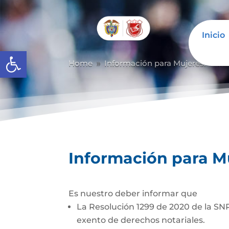
Inicio
Abrir barra de herramientas
Home
Información para Mujeres.
In
9
9
Información para M
Es nuestro deber informar que
La Resolución 1299 de 2020 de la SNR
exento de derech