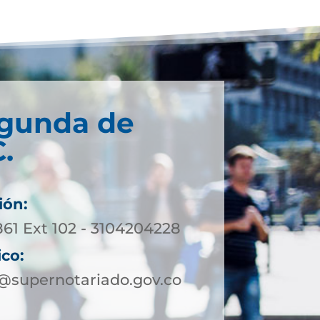
egunda de
.
ión:
861 Ext 102 - 3104204228
ico:
supernotariado.gov.co