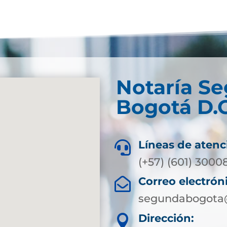
Notaría S
Bogotá D.C
Líneas de atenc

(+57) (601) 3000
Correo electrón

segundabogota@
Dirección:
