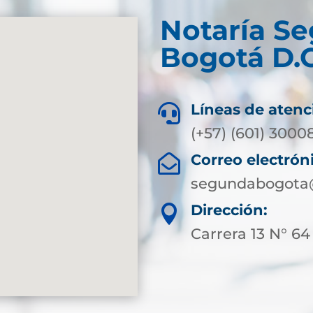
Notaría S
Bogotá D.C
Líneas de atenc

(+57) (601) 3000
Correo electrón

segundabogota@
Dirección:

Carrera 13 N° 64