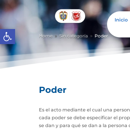
Inicio
Abrir barra de herramientas
Home
Sin categoría
Poder
9
9
Poder
Es el acto mediante el cual una person
cada poder se debe especificar el propó
se dan y para qué se dan a la persona 