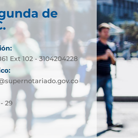
egunda de
.
ión:
861 Ext 102 - 3104204228
ico:
supernotariado.gov.co
 - 29