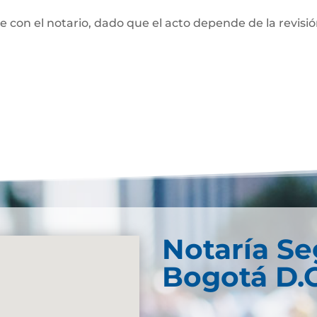
te con el notario, dado que el acto depende de la revisi
Notaría S
Bogotá D.C