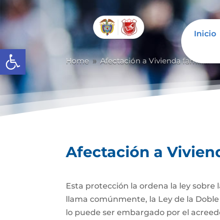
Inicio
Abrir barra de herramientas
Home
Afectación a Vivienda familiar
9
Afectación a Vivien
Esta protección la ordena la ley sobre
llama comúnmente, la Ley de la Doble 
lo puede ser embargado por el acreedor