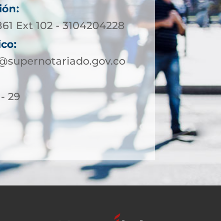
ión:
861 Ext 102 - 3104204228
ico:
supernotariado.gov.co
 - 29