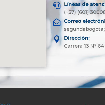
Líneas de atenc

(+57) (601) 3000
Correo electrón

segundabogota@
Dirección:

Carrera 13 N° 64