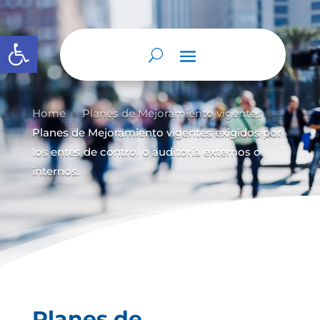
Abrir barra de herramientas
Home
Planes de Mejoramiento vigentes
9
9
Planes de Mejoramiento vigentes exigidos por
los entes de control o auditoría externos o
internos.
Planes de